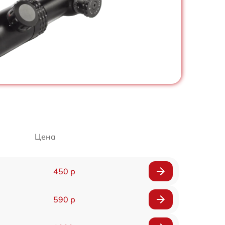
Цена
450 р
590 р