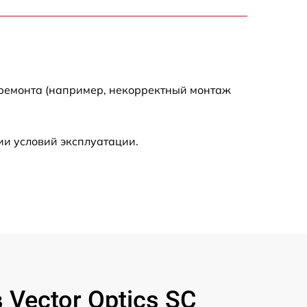
1550 р
2000 р
 ремонта (например, некорректный монтаж
650 р
590 р
ии условий эксплуатации.
1250 р
590 р
650 р
590 р
Vector Optics SC