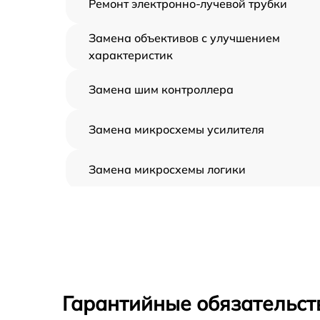
Ремонт электронно-лучевой трубки
Замена объективов с улучшением
характеристик
Замена шим контроллера
Замена микросхемы усилителя
Замена микросхемы логики
Замена CORE
Ремонт встроенного дальнометра и
других устройств
Калибровка и настройка тепловизора
Гарантийные обязательст