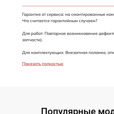
Ремонт датчика синхроимпульсов
Гарантия от сервиса: на смонтированные ко
Ремонт оптики
Что считается гарантийным случаем?
Для работ: Повторное возникновение дефект
Восстановление питания
запчасти).
Замена ключей управления
Для комплектующих: Внезапная поломка, отк
Замена корпуса
Показать полностью
Замена аккумулятора
Замена процессора
Замена USB порта
Популярные моде